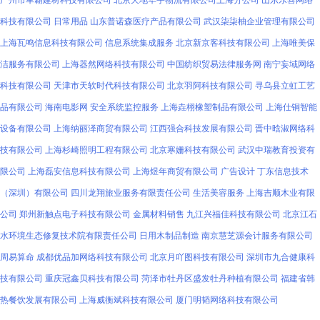
广州市军霸建材科技有限公司
北京天地华宇物流有限公司上海分公司
山东乐喜网络
科技有限公司
日常用品
山东普诺森医疗产品有限公司
武汉柒柒柚企业管理有限公司
上海瓦鸣信息科技有限公司
信息系统集成服务
北京新京客科技有限公司
上海唯美保
洁服务有限公司
上海器然网络科技有限公司
中国纺织贸易法律服务网
南宁妄域网络
科技有限公司
天津市天软时代科技有限公司
北京羽阿科技有限公司
寻乌县立虹工艺
品有限公司
海南电影网
安全系统监控服务
上海垚栩橡塑制品有限公司
上海仕铜智能
设备有限公司
上海纳丽泽商贸有限公司
江西强合科技发展有限公司
晋中晗淑网络科
技有限公司
上海杉崎照明工程有限公司
北京寒姗科技有限公司
武汉中瑞教育投资有
限公司
上海磊安信息科技有限公司
上海煜年商贸有限公司
广告设计
丁东信息技术
（深圳）有限公司
四川龙翔旅业服务有限责任公司
生活美容服务
上海吉顺木业有限
公司
郑州新触点电子科技有限公司
金属材料销售
九江兴福佳科技有限公司
北京江石
水环境生态修复技术院有限责任公司
日用木制品制造
南京慧芝源会计服务有限公司
周易算命
成都优品加网络科技有限公司
北京月吖图科技有限公司
深圳市九合健康科
技有限公司
重庆冠鑫贝科技有限公司
菏泽市牡丹区盛发牡丹种植有限公司
福建省韩
热餐饮发展有限公司
上海威衡斌科技有限公司
厦门明韬网络科技有限公司