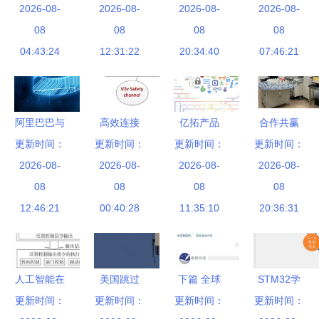
撰写通信技
2026-08-
以研发引领
2026-08-
网技术将点
2026-08-
MODBUS
2026-08-
术类深度分
08
工业物联网
08
亮未来通信
08
总线的多功
08
析文章的实
04:43:24
市场开发
12:31:22
20:34:40
新篇章
能电力仪表
07:46:21
用指南
远程通讯软
件开发技术
解析
阿里巴巴与
高效连接
亿拓产品
合作共赢
更新时间：
华为共谱
专为高速移
更新时间：
通信技术开
更新时间：
通信技术开
更新时间：
5G新篇章
2026-08-
动应用设计
2026-08-
发的创新与
2026-08-
发的未来之
2026-08-
独角戏时代
08
的C-V2X通
08
突破
08
08
路
12:46:21
终结
信技术开发
00:40:28
11:35:10
20:36:31
人工智能在
美国跳过
下篇 全球
STM32学
自动驾驶系
更新时间：
更新时间：
5G，开始
更新时间：
6G通信技
更新时间：
习笔记 基