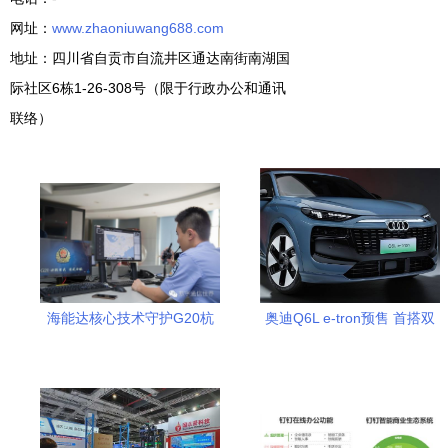
网址：
www.zhaoniuwang688.com
地址：四川省自贡市自流井区通达南街南湖国
际社区6栋1-26-308号（限于行政办公和通讯
联络）
海能达核心技术守护G20杭
奥迪Q6L e-tron预售 首搭双
州峰会 护航背后安全，创意
激光雷达与800V快充，革新
信息化专业服务赋能全球合
智能出行体验
作